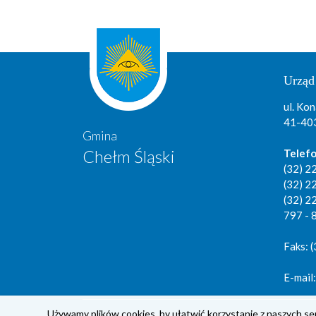
Urząd
ul. Kon
41-403
Gmina
Chełm Śląski
Telefo
(32) 2
(32) 2
(32) 2
797 - 
Faks: 
E-mail
Używamy plików cookies, by ułatwić korzystanie z naszych ser