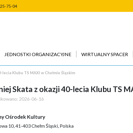
225-75-04
JEDNOSTKI ORGANIZACYJNE
WIRTUALNY SPACER
40-lecia Klubu TS MAXI w Chełmie Śląskim
niej Skata z okazji 40-lecia Klubu TS 
ikowano:
2026-06-16
y Ośrodek Kultury
a 10, 41-403 Chełm Śląski, Polska