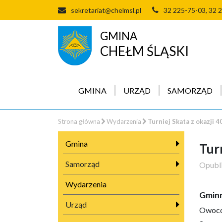
sekretariat@chelmsl.pl
32 225-75-03, 32 
GMINA
CHEŁM ŚLĄSKI
GMINA
URZĄD
SAMORZĄD
Strona główna
Wydarzenia
Turniej Skata z okazji 
Gmina
Tur
Samorząd
Opubl
Wydarzenia
Gminn
Urząd
Owocow