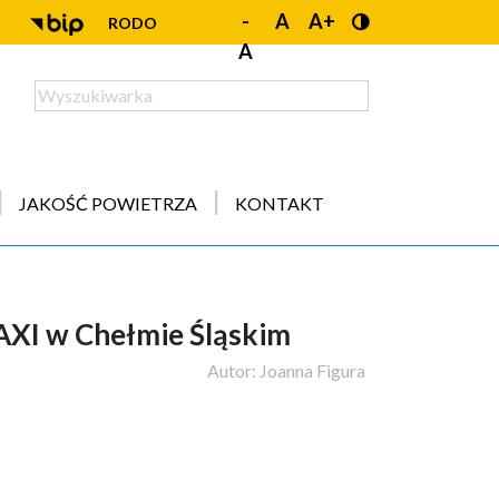
-
A
A+
RODO
A
JAKOŚĆ POWIETRZA
KONTAKT
MAXI w Chełmie Śląskim
Autor:
Joanna Figura