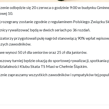
enie odbędzie się 20 czerwca o godzinie 9:00 w budynku Gminne
wej 10.
j rozegrany zostanie zgodnie z regulaminem Polskiego Związku Sk
nicy rywalizować będą w dwóch seriach po 36 rozdań.
zatorzy przygotowali pulę nagród stanowiącą 90% wpłat wpisow
szych zawodników.
e wynosi 50 zł dla seniorów oraz 25 zł dla juniorów.
uszowy turniej będzie okazją do sportowej rywalizacji, spotkani
 działalności Klubu Skata TS Maxi w Chełmie Śląskim.
znie zapraszamy wszystkich zawodników i sympatyków tej popular