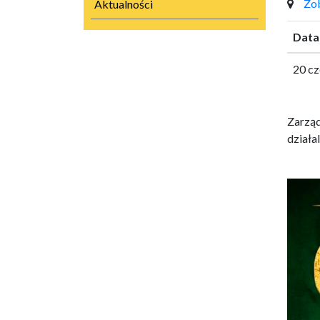
Zo
Aktualności
Data
20 cz
Zarząd
działa