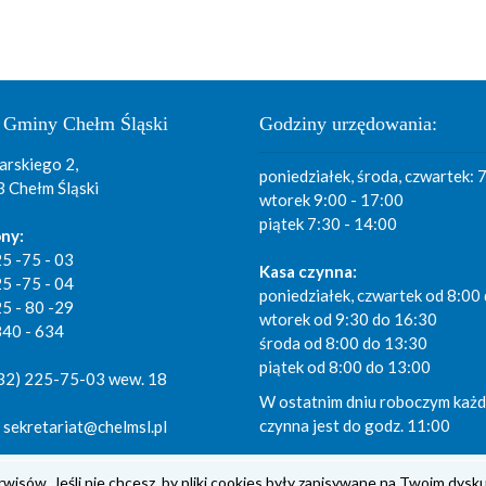
 Gminy Chełm Śląski
Godziny urzędowania:
arskiego 2,
poniedziałek, środa, czwartek: 
 Chełm Śląski
wtorek 9:00 - 17:00
piątek 7:30 - 14:00
ny:
25 -75 - 03
Kasa czynna:
25 -75 - 04
poniedziałek, czwartek od 8:00
25 - 80 -29
wtorek od 9:30 do 16:30
840 - 634
środa od 8:00 do 13:30
piątek od 8:00 do 13:00
(32) 225-75-03 wew. 18
W ostatnim dniu roboczym każd
czynna jest do godz. 11:00
: sekretariat@chelmsl.pl
wisów. Jeśli nie chcesz, by pliki cookies były zapisywane na Twoim dysku