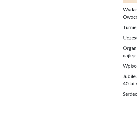
Wydarz
Owoco
Turnie
Uczest
Organi
najlep
Wpisow
Jubile
40 lat
Serdec