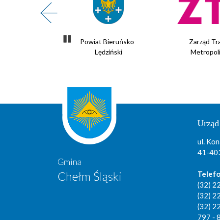
Zatrzymaj slider
te Powietrze
Powiat Bieruńsko-
Zarząd Tr
Lędziński
Metropol
Urząd
ul. Kon
41-403
Gmina
Chełm Śląski
Telefo
(32) 2
(32) 2
(32) 2
797 - 