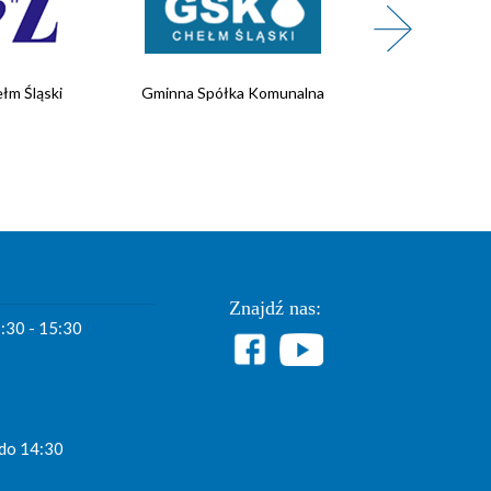
łm Śląski
Gminna Spółka Komunalna
Wojskowe 
Rekrutacji
Znajdź nas:
7:30 - 15:30
 do 14:30