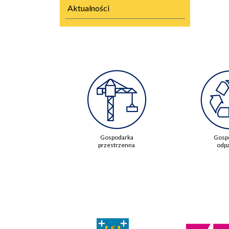
Aktualności
Gospodarka
Gosp
przestrzenna
odp