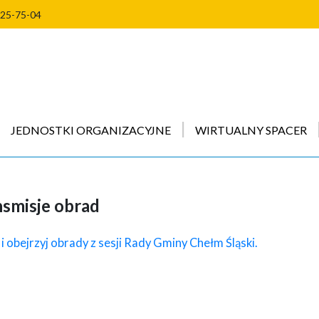
225-75-04
JEDNOSTKI ORGANIZACYJNE
WIRTUALNY SPACER
nsmisje obrad
j i obejrzyj obrady z sesji Rady Gminy Chełm Śląski.