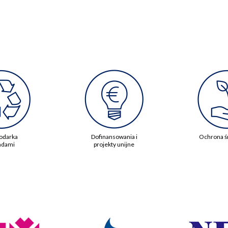
odarka
Dofinansowania i
Ochrona ś
adami
projekty unijne