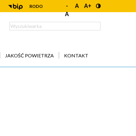
-
A
A+
RODO
A
JAKOŚĆ POWIETRZA
KONTAKT