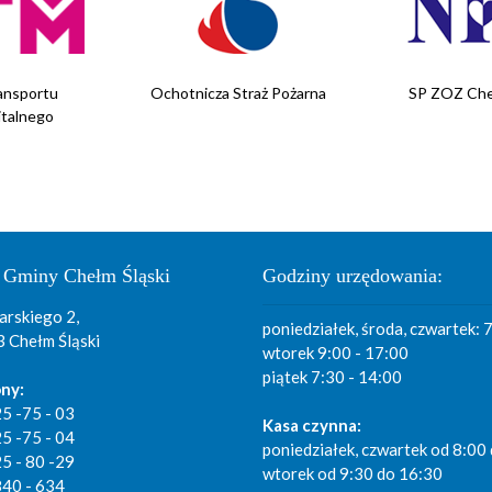
ansportu
Ochotnicza Straż Pożarna
SP ZOZ Che
italnego
 Gminy Chełm Śląski
Godziny urzędowania:
arskiego 2,
poniedziałek, środa, czwartek: 
 Chełm Śląski
wtorek 9:00 - 17:00
piątek 7:30 - 14:00
ny:
25 -75 - 03
Kasa czynna:
25 -75 - 04
poniedziałek, czwartek od 8:00
25 - 80 -29
wtorek od 9:30 do 16:30
840 - 634