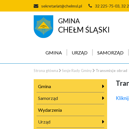
sekretariat@chelmsl.pl
32 225-75-03, 32 
GMINA
CHEŁM ŚLĄSKI
GMINA
URZĄD
SAMORZĄD
Strona główna
Sesje Rady Gminy
Transmisje obrad
Tra
Gmina
Samorząd
Klikni
Wydarzenia
Urząd