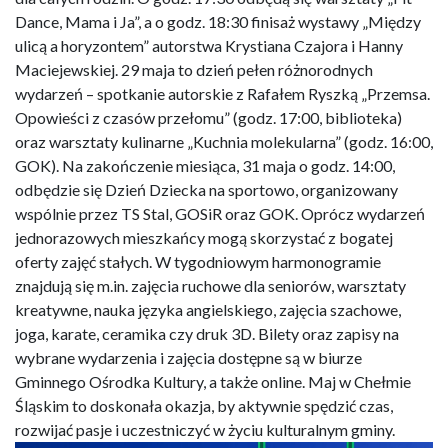
Dance, Mama i Ja”, a o godz. 18:30 finisaż wystawy „Między
ulicą a horyzontem” autorstwa Krystiana Czajora i Hanny
Maciejewskiej. 29 maja to dzień pełen różnorodnych
wydarzeń – spotkanie autorskie z Rafałem Ryszką „Przemsa.
Opowieści z czasów przełomu” (godz. 17:00, biblioteka)
oraz warsztaty kulinarne „Kuchnia molekularna” (godz. 16:00,
GOK). Na zakończenie miesiąca, 31 maja o godz. 14:00,
odbędzie się Dzień Dziecka na sportowo, organizowany
wspólnie przez TS Stal, GOSiR oraz GOK. Oprócz wydarzeń
jednorazowych mieszkańcy mogą skorzystać z bogatej
oferty zajęć stałych. W tygodniowym harmonogramie
znajdują się m.in. zajęcia ruchowe dla seniorów, warsztaty
kreatywne, nauka języka angielskiego, zajęcia szachowe,
joga, karate, ceramika czy druk 3D. Bilety oraz zapisy na
wybrane wydarzenia i zajęcia dostępne są w biurze
Gminnego Ośrodka Kultury, a także online. Maj w Chełmie
Śląskim to doskonała okazja, by aktywnie spędzić czas,
rozwijać pasje i uczestniczyć w życiu kulturalnym gminy.