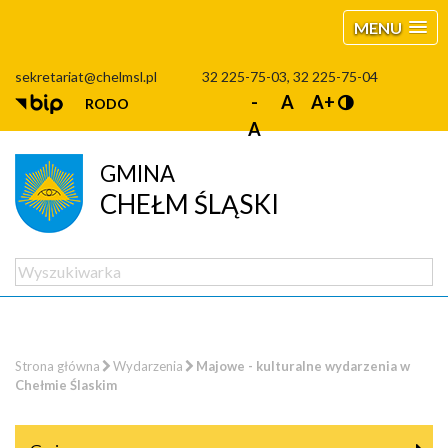
MENU
sekretariat@chelmsl.pl
32 225-75-03, 32 225-75-04
-
A
A+
RODO
A
GMINA
CHEŁM ŚLĄSKI
Strona główna
Wydarzenia
Majowe - kulturalne wydarzenia w
Chełmie Ślaskim