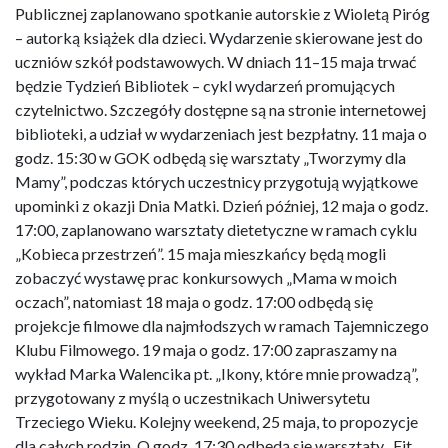
Publicznej zaplanowano spotkanie autorskie z Wioletą Piróg
– autorką książek dla dzieci. Wydarzenie skierowane jest do
uczniów szkół podstawowych. W dniach 11–15 maja trwać
będzie Tydzień Bibliotek – cykl wydarzeń promujących
czytelnictwo. Szczegóły dostępne są na stronie internetowej
biblioteki, a udział w wydarzeniach jest bezpłatny. 11 maja o
godz. 15:30 w GOK odbędą się warsztaty „Tworzymy dla
Mamy”, podczas których uczestnicy przygotują wyjątkowe
upominki z okazji Dnia Matki. Dzień później, 12 maja o godz.
17:00, zaplanowano warsztaty dietetyczne w ramach cyklu
„Kobieca przestrzeń”. 15 maja mieszkańcy będą mogli
zobaczyć wystawę prac konkursowych „Mama w moich
oczach”, natomiast 18 maja o godz. 17:00 odbędą się
projekcje filmowe dla najmłodszych w ramach Tajemniczego
Klubu Filmowego. 19 maja o godz. 17:00 zapraszamy na
wykład Marka Walencika pt. „Ikony, które mnie prowadzą”,
przygotowany z myślą o uczestnikach Uniwersytetu
Trzeciego Wieku. Kolejny weekend, 25 maja, to propozycje
dla całych rodzin. O godz. 17:30 odbędą się warsztaty „Fit