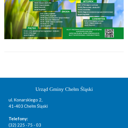
Urząd Gminy Chełm Śląski
ul. Konarskiego 2,
41-403 Chełm Śląski
Telefony:
(32) 225 -75 - 03