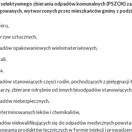
 selektywnego zbierania odpadów komunalnych (PSZOK) z
gowanych, wytworzonych przez mieszkańców gminy z podzia
ieru,
orzyw sztucznych,
padów opakowaniowych wielomateriałowych,
ali,
a,
adów stanowiących części roślin, pochodzących z pielęgnacji
arzy, zbierane odrębnie od innych bioodpadów stanowiącyc
padów niebezpiecznych,
zeterminowanych leków i chemikaliów,
padów niekwalifikujących się do odpadów medycznych pows
owania produktów leczniczych w formie iniekcji i prowadzen