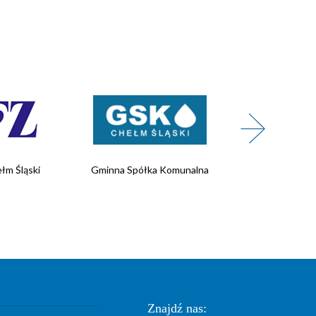
łm Śląski
Gminna Spółka Komunalna
Wojskowe 
Rekrutacji
Znajdź nas: