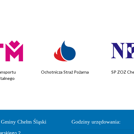
ansportu
Ochotnicza Straż Pożarna
SP ZOZ Che
italnego
 Gminy Chełm Śląski
Godziny urzędowania:
arskiego 2,