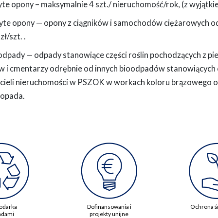
yte opony – maksymalnie 4 szt./ nieruchomość/rok, (z wyjąt
żyte opony — opony z ciągników i samochodów ciężarowych o
zł/szt. .
odpady — odpady stanowiące części roślin pochodzących z pi
w i cmentarzy odrębnie od innych bioodpadów stanowiących
icieli nieruchomości w PSZOK w workach koloru brązowego o p
topada.
odarka
Dofinansowania i
Ochrona ś
adami
projekty unijne