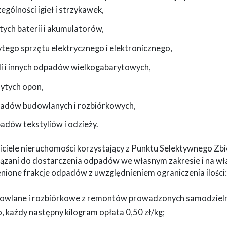
ególności igieł i strzykawek,
ytych baterii i akumulatorów,
ytego sprzętu elektrycznego i elektronicznego,
li i innych odpadów wielkogabarytowych,
żytych opon,
padów budowlanych i rozbiórkowych,
adów tekstyliów i odzieży.
iciele nieruchomości korzystający z Punktu Selektywnego Z
ązani do dostarczenia odpadów we własnym zakresie i na wł
nione frakcje odpadów z uwzględnieniem ograniczenia ilości:
dowlane i rozbiórkowe z remontów prowadzonych samodzielnie
 każdy następny kilogram opłata 0,50 zł/kg;