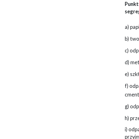
Punkt
segre
a) pap
b) tw
c) od
d) met
e) szkł
f) odp
cment
g) od
h) pr
i) od
przyjm