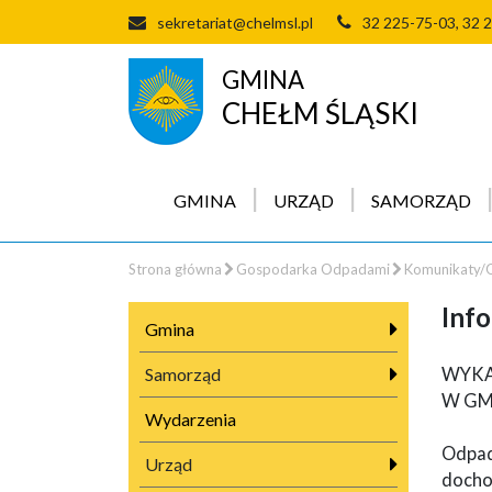
sekretariat@chelmsl.pl
32 225-75-03, 32 
GMINA
CHEŁM ŚLĄSKI
GMINA
URZĄD
SAMORZĄD
Strona główna
Gospodarka Odpadami
Komunikaty/O
Info
Gmina
Samorząd
WYKA
W GM
Wydarzenia
Odpad
Urząd
docho