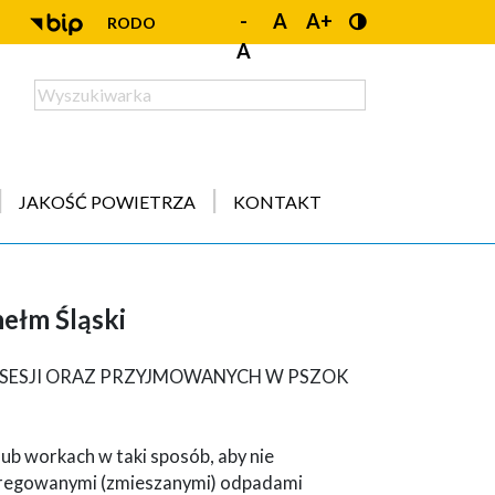
-
A
A+
RODO
A
JAKOŚĆ POWIETRZA
KONTAKT
ełm Śląski
ESJI ORAZ PRZYJMOWANYCH W PSZOK
b workach w taki sposób, aby nie
gregowanymi (zmieszanymi) odpadami