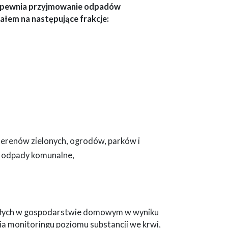
apewnia przyjmowanie odpadów
łem na następujące frakcje:
 terenów zielonych, ogrodów, parków i
h odpady komunalne,
tałych w gospodarstwie domowym w wyniku
ia monitoringu poziomu substancji we krwi,