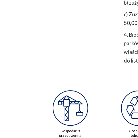
b) zuż
c) Zu
50,00 
4. Bio
parkó
właśc
do lis
Gospodarka
Gosp
przestrzenna
odp