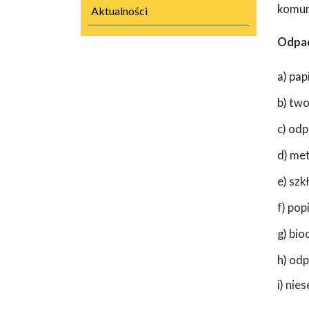
komun
Aktualności
Odpad
a) pap
b) tw
c) od
d) met
e) szkł
f) pop
g) bi
h) od
i) ni