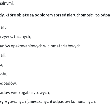
alnymi.
y, które objęte są odbiorem sprzed nieruchomości, to odpad
ieru,
orzyw sztucznych,
padów opakowaniowych wielomateriałowych,
ali,
a,
iołu,
oodpadów,
padów wielkogabarytowych,
esegregowanych (zmieszanych) odpadów komunalnych.