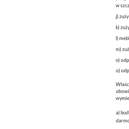
w szcz
j) zuż
k) zuż
l) meb
m) zu
n) od
o) odp
Właśc
obowi
wymie
a) bu
darmo,