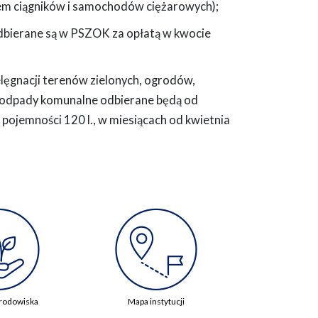
kiem ciągników i samochodów ciężarowych);
dbierane są w PSZOK za opłatą w kwocie
elęgnacji terenów zielonych, ogrodów,
 odpady komunalne odbierane będą od
ojemności 120 l., w miesiącach od kwietnia
rodowiska
Mapa instytucji