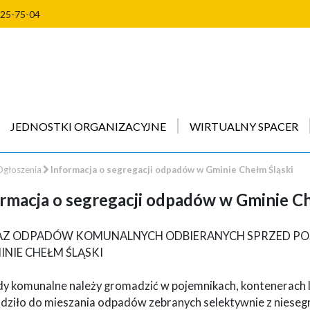
225-75-04
JEDNOSTKI ORGANIZACYJNE
WIRTUALNY SPACER
głoszenia
Informacja o segregacji odpadów w Gminie Chełm Śląski
rmacja o segregacji odpadów w Gminie Ch
Z ODPADÓW KOMUNALNYCH ODBIERANYCH SPRZED POS
INIE CHEŁM ŚLĄSKI
y komunalne należy gromadzić w pojemnikach, kontenerach lu
dziło do mieszania odpadów zebranych selektywnie z niese