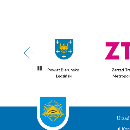
Zatrzymaj slider
te Powietrze
Powiat Bieruńsko-
Zarząd Tr
Lędziński
Metropol
Urząd
ul. Kon