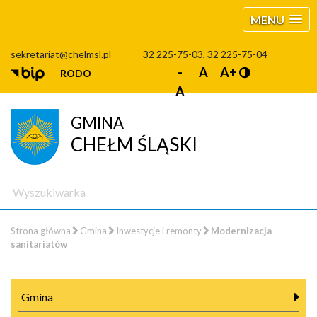
MENU
sekretariat@chelmsl.pl
32 225-75-03, 32 225-75-04
-
A
A+
RODO
A
GMINA
CHEŁM ŚLĄSKI
Strona główna
Gmina
Inwestycje i remonty
Modernizacja
sanitariatów
Gmina