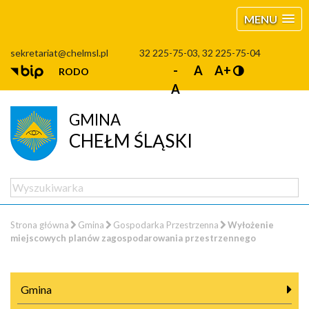
MENU
sekretariat@chelmsl.pl
32 225-75-03, 32 225-75-04
-
A
A+
RODO
A
GMINA
CHEŁM ŚLĄSKI
Strona główna
Gmina
Gospodarka Przestrzenna
Wyłożenie
miejscowych planów zagospodarowania przestrzennego
Gmina