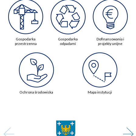
Gospodarka
Gospodarka
Dofinansowania i
przestrzenna
odpadami
projekty unijne
Ochrona środowiska
Mapa instytucji