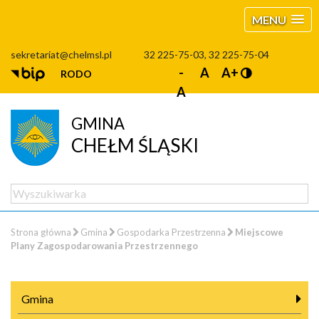
MENU
sekretariat@chelmsl.pl
32 225-75-03, 32 225-75-04
-
A
A+
RODO
A
GMINA
CHEŁM ŚLĄSKI
Strona główna
Gmina
Gospodarka Przestrzenna
Miejscowe
Plany Zagospodarowania Przestrzennego
Gmina