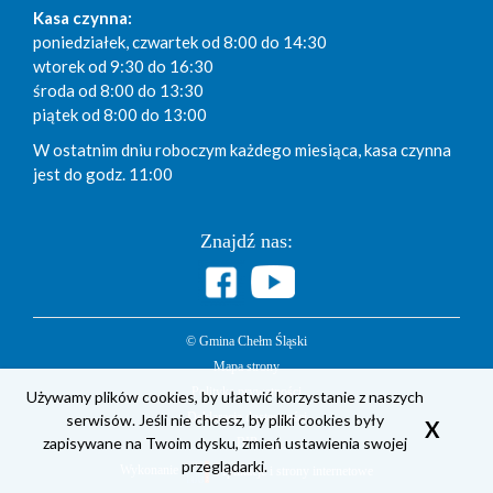
Kasa czynna:
poniedziałek, czwartek od 8:00 do 14:30
wtorek od 9:30 do 16:30
środa od 8:00 do 13:30
piątek od 8:00 do 13:00
W ostatnim dniu roboczym każdego miesiąca, kasa czynna
jest do godz. 11:00
Znajdź nas:
© Gmina Chełm Śląski
Mapa strony
Polityka prywatności
Używamy plików cookies, by ułatwić korzystanie z naszych
Deklaracja dostępności
serwisów. Jeśli nie chcesz, by pliki cookies były
X
zapisywane na Twoim dysku, zmień ustawienia swojej
BIP
przeglądarki.
Wykonanie
Aplikacje i strony internetowe