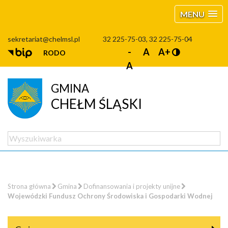
MENU
sekretariat@chelmsl.pl
32 225-75-03, 32 225-75-04
-
A
A+
RODO
A
GMINA
CHEŁM ŚLĄSKI
Strona główna
Gmina
Dofinansowania i projekty unijne
Wojewódzki Fundusz Ochrony Środowiska i Gospodarki Wodnej