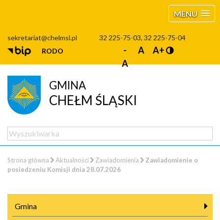
MENU
sekretariat@chelmsl.pl
32 225-75-03, 32 225-75-04
-
A
A+
RODO
A
GMINA
CHEŁM ŚLĄSKI
Strona główna
Aktualności
Zawiadomienia
Zawiadomienie o
posiedzeniu Komisji dnia 28.07.2026
Gmina