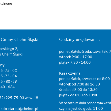
italnego
 Gminy Chełm Śląski
Godziny urzędowania:
arskiego 2,
poniedziałek, środa, czwartek: 
 Chełm Śląski
wtorek 9:00 - 17:00
piątek 7:30 - 14:00
ny:
25 -75 - 03
Kasa czynna:
25 -75 - 04
poniedziałek, czwartek od 8:00
25 - 80 -29
wtorek od 9:30 do 16:30
840 - 634
środa od 8:00 do 13:30
piątek od 8:00 do 13:00
(32) 225-75-03 wew. 18
W ostatnim dniu roboczym każd
czynna jest do godz. 11:00
: sekretariat@chelmsl.pl