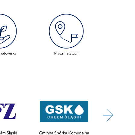
rodowiska
Mapa instytucji
łm Śląski
Gminna Spółka Komunalna
Wojskowe 