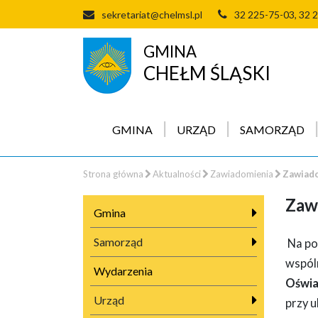
sekretariat@chelmsl.pl
32 225-75-03, 32 
GMINA
CHEŁM ŚLĄSKI
GMINA
URZĄD
SAMORZĄD
Strona główna
Aktualności
Zawiadomienia
Zawiado
Zawi
Gmina
Samorząd
Na po
wspól
Wydarzenia
Oświa
Urząd
przy u