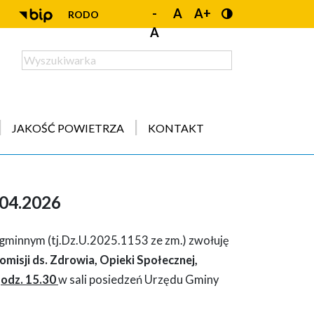
-
A
A+
RODO
A
JAKOŚĆ POWIETRZA
KONTAKT
.04.2026
 gminnym (tj.Dz.U.2025.1153 ze zm.) zwołuję
omisji ds. Zdrowia, Opieki Społecznej,
godz. 15.30
w sali posiedzeń Urzędu Gminy