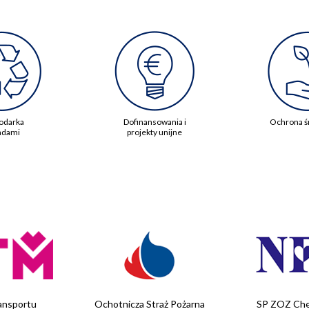
odarka
Dofinansowania i
Ochrona ś
adami
projekty unijne
ansportu
Ochotnicza Straż Pożarna
SP ZOZ Che