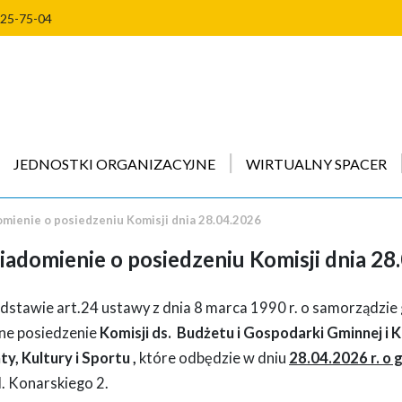
225-75-04
JEDNOSTKI ORGANIZACYJNE
WIRTUALNY SPACER
mienie o posiedzeniu Komisji dnia 28.04.2026
adomienie o posiedzeniu Komisji dnia 28
dstawie art.24 ustawy z dnia 8 marca 1990 r. o samorządzie
ne posiedzenie
Komisji ds. Budżetu i Gospodarki Gminnej i K
ty, Kultury i Sportu
,
które odbędzie w dniu
28.04.2026 r. o 
l. Konarskiego 2.