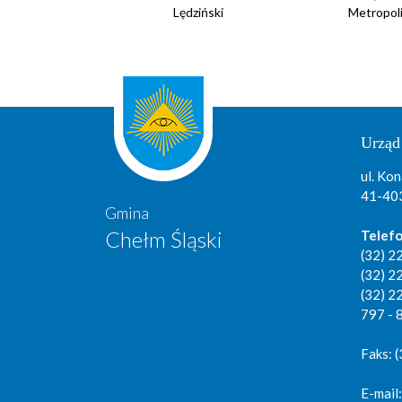
Lędziński
Metropol
Urząd
ul. Kon
41-403
Gmina
Chełm Śląski
Telefo
(32) 2
(32) 2
(32) 2
797 - 
Faks: 
E-mail