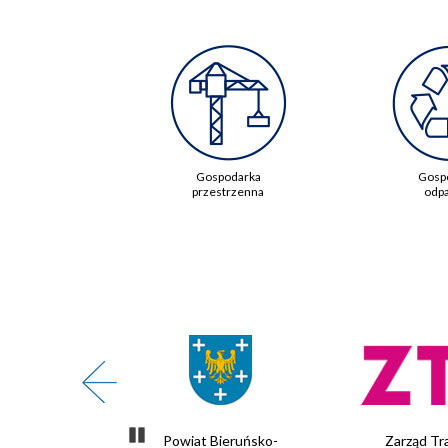
Gospodarka
Gosp
przestrzenna
odp
Zatrzymaj slider
te Powietrze
Powiat Bieruńsko-
Zarząd Tr