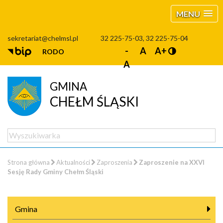
MENU
sekretariat@chelmsl.pl
32 225-75-03, 32 225-75-04
-
A
A+
RODO
A
GMINA
CHEŁM ŚLĄSKI
Strona główna
Aktualności
Zaproszenia
Zaproszenie na XXVI
Sesję Rady Gminy Chełm Śląski
Gmina