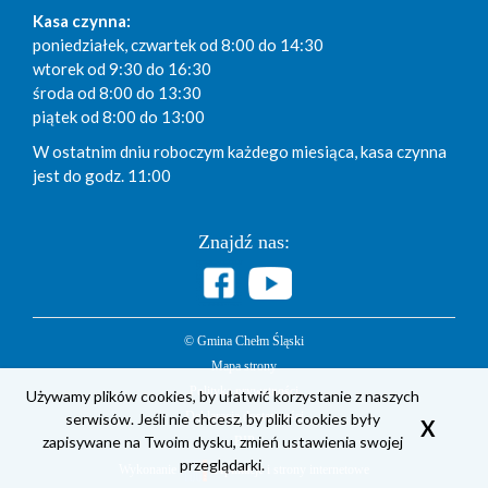
Kasa czynna:
poniedziałek, czwartek od 8:00 do 14:30
wtorek od 9:30 do 16:30
środa od 8:00 do 13:30
piątek od 8:00 do 13:00
W ostatnim dniu roboczym każdego miesiąca, kasa czynna
jest do godz. 11:00
Znajdź nas:
© Gmina Chełm Śląski
Mapa strony
Polityka prywatności
Używamy plików cookies, by ułatwić korzystanie z naszych
serwisów. Jeśli nie chcesz, by pliki cookies były
Deklaracja dostępności
X
zapisywane na Twoim dysku, zmień ustawienia swojej
BIP
przeglądarki.
Wykonanie
Aplikacje i strony internetowe