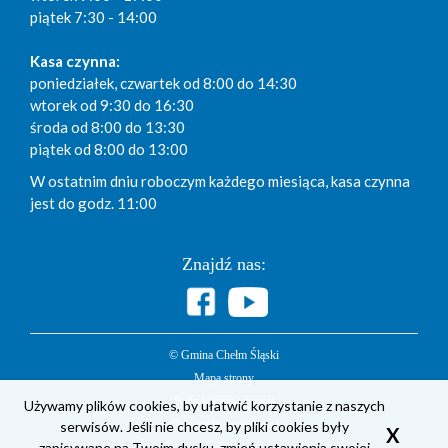
piątek 7:30 - 14:00
Kasa czynna:
poniedziałek, czwartek od 8:00 do 14:30
wtorek od 9:30 do 16:30
środa od 8:00 do 13:30
piątek od 8:00 do 13:00
W ostatnim dniu roboczym każdego miesiąca, kasa czynna
jest do godz. 11:00
Znajdź nas:
© Gmina Chełm Śląski
Mapa strony
Polityka prywatności
Używamy plików cookies, by ułatwić korzystanie z naszych
serwisów. Jeśli nie chcesz, by pliki cookies były
Deklaracja dostępności
X
zapisywane na Twoim dysku, zmień ustawienia swojej
BIP