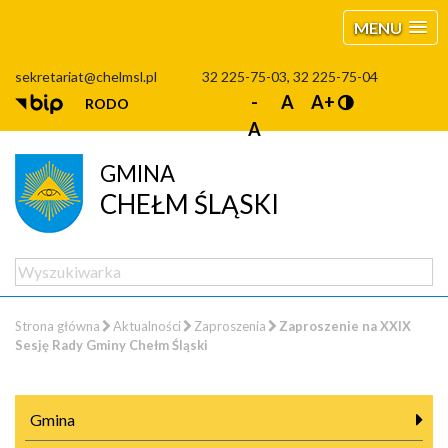
MENU
sekretariat@chelmsl.pl
32 225-75-03, 32 225-75-04
-
A
A+
RODO
A
GMINA
CHEŁM ŚLĄSKI
Strona główna
Aktualności
Zaproszenia
Zaproszenie na XXIX
Sesję Rady Gminy Chełm Śląski
Gmina