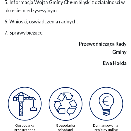
5. Informacja Wójta Gminy Chełm Śląski z działalności w
okresie międzysesyjnym.
6. Wnioski, oświadczenia radnych.
7. Sprawy bieżące.
Przewodnicząca Rady
Gminy
Ewa Hołda
Gospodarka
Gospodarka
Dofinansowania i
przestrzenna
odpadami
projekty unijne