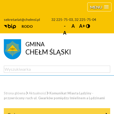
MENU
sekretariat@chelmsl.pl
32 225-75-03, 32 225-75-04
-
A
A+
RODO
A
GMINA
CHEŁM ŚLĄSKI
Strona główna
Aktualności
Komunikat Miasta Lędziny -
przywrócony ruch ul. Gwarków pomiędzy Imielinem a Lędzinami