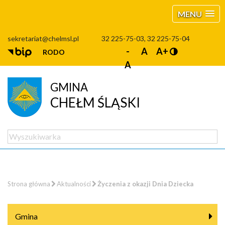
MENU
sekretariat@chelmsl.pl
32 225-75-03, 32 225-75-04
-
A
A+
RODO
A
GMINA
CHEŁM ŚLĄSKI
Strona główna
Aktualności
Życzenia z okazji Dnia Dziecka
Gmina