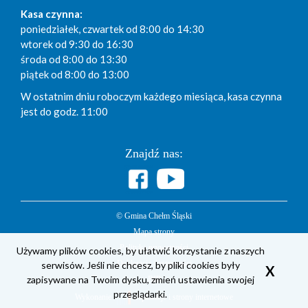
Kasa czynna:
poniedziałek, czwartek od 8:00 do 14:30
wtorek od 9:30 do 16:30
środa od 8:00 do 13:30
piątek od 8:00 do 13:00
W ostatnim dniu roboczym każdego miesiąca, kasa czynna
jest do godz. 11:00
Znajdź nas:
© Gmina Chełm Śląski
Mapa strony
Polityka prywatności
Używamy plików cookies, by ułatwić korzystanie z naszych
Deklaracja dostępności
serwisów. Jeśli nie chcesz, by pliki cookies były
X
zapisywane na Twoim dysku, zmień ustawienia swojej
BIP
przeglądarki.
Wykonanie
Aplikacje i strony internetowe