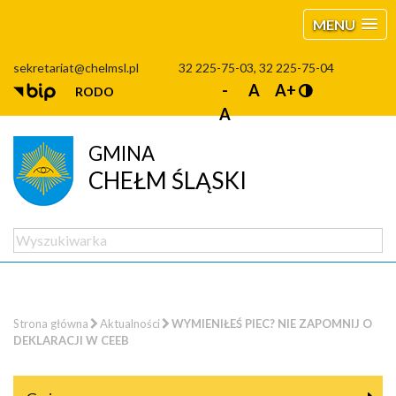
MENU
sekretariat@chelmsl.pl
32 225-75-03, 32 225-75-04
-
A
A+
RODO
A
GMINA
CHEŁM ŚLĄSKI
Strona główna
Aktualności
WYMIENIŁEŚ PIEC? NIE ZAPOMNIJ O
DEKLARACJI W CEEB