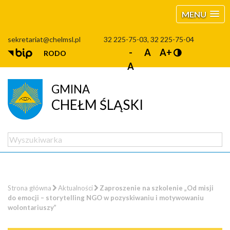
MENU
sekretariat@chelmsl.pl
32 225-75-03, 32 225-75-04
-
A
A+
RODO
A
GMINA
CHEŁM ŚLĄSKI
Strona główna
Aktualności
Zaproszenie na szkolenie „Od misji
do emocji – storytelling NGO w pozyskiwaniu i motywowaniu
wolontariuszy”