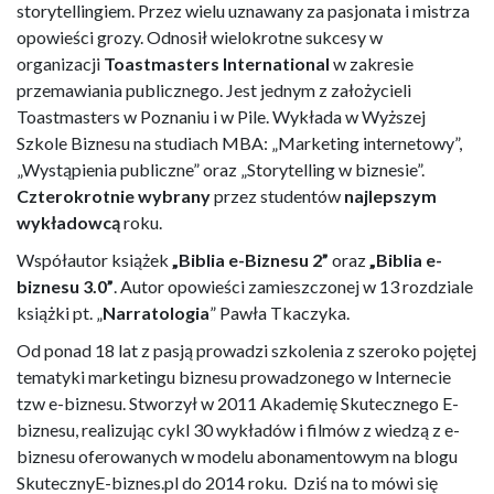
storytellingiem. Przez wielu uznawany za pasjonata i mistrza
opowieści grozy. Odnosił wielokrotne sukcesy w
organizacji
Toastmasters International
w zakresie
przemawiania publicznego. Jest jednym z założycieli
Toastmasters w Poznaniu i w Pile. Wykłada w Wyższej
Szkole Biznesu na studiach MBA: „Marketing internetowy”,
„Wystąpienia publiczne” oraz „Storytelling w biznesie”.
Czterokrotnie wybrany
przez studentów
najlepszym
wykładowcą
roku.
Współautor książek
„Biblia e-Biznesu 2”
oraz
„Biblia e-
biznesu 3.0”
. Autor opowieści zamieszczonej w 13 rozdziale
książki pt. „
Narratologia
” Pawła Tkaczyka.
Od ponad 18 lat z pasją prowadzi szkolenia z szeroko pojętej
tematyki marketingu biznesu prowadzonego w Internecie
tzw e-biznesu. Stworzył w 2011 Akademię Skutecznego E-
biznesu, realizując cykl 30 wykładów i filmów z wiedzą z e-
biznesu oferowanych w modelu abonamentowym na blogu
SkutecznyE-biznes.pl do 2014 roku. Dziś na to mówi się