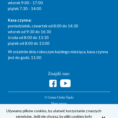
wtorek 9:00 - 17:00
piątek 7:30 - 14:00
Kasa czynna:
poniedziałek, czwartek od 8:00 do 14:30
wtorek od 9:30 do 16:30
środa od 8:00 do 13:30
piątek od 8:00 do 13:00
W ostatnim dniu roboczym każdego miesiąca, kasa czynna
jest do godz. 11:00
Znajdź nas:
© Gmina Chełm Śląski
Mapa strony
Polityka prywatności
Używamy plików cookies, by ułatwić korzystanie z naszych
Deklaracja dostępności
serwisów. Jeśli nie chcesz, by pliki cookies były