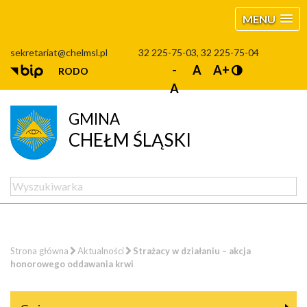
MENU
sekretariat@chelmsl.pl
32 225-75-03, 32 225-75-04
-
A
A+
RODO
A
GMINA
CHEŁM ŚLĄSKI
Strona główna
Aktualności
Strażacy w działaniu – akcja
honorowego oddawania krwi