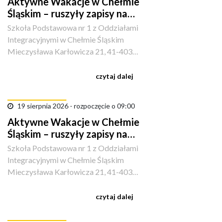
Aktywne Wakacje w Chełmie
Śląskim – ruszyły zapisy na
sportowe półkolonie!
Szkoła Podstawowa nr 1 z Oddziałami
Integracyjnymi w Chełmie Śląskim
Mieczysława Karłowicza 21, 41-403
Kopciowice, Polska
czytaj dalej
19 sierpnia 2026 - rozpoczęcie o 09:00
Aktywne Wakacje w Chełmie
Śląskim – ruszyły zapisy na
sportowe półkolonie!
Szkoła Podstawowa nr 1 z Oddziałami
Integracyjnymi w Chełmie Śląskim
Mieczysława Karłowicza 21, 41-403
Kopciowice, Polska
czytaj dalej