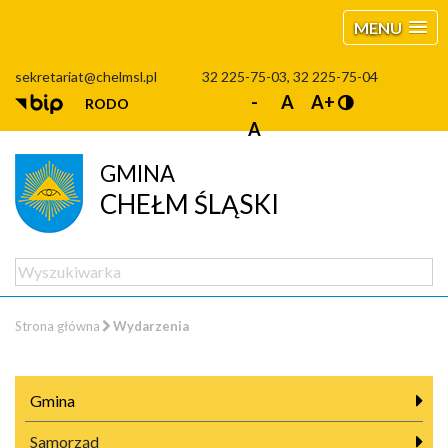
MENU
sekretariat@chelmsl.pl
32 225-75-03, 32 225-75-04
-
A
A+
RODO
A
GMINA
CHEŁM ŚLĄSKI
Strona główna
Wydarzenia
Gmina
Samorząd