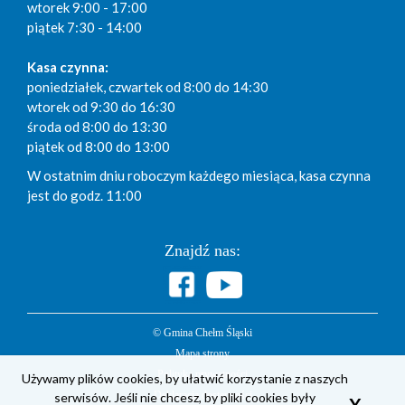
wtorek 9:00 - 17:00
piątek 7:30 - 14:00
Kasa czynna:
poniedziałek, czwartek od 8:00 do 14:30
wtorek od 9:30 do 16:30
środa od 8:00 do 13:30
piątek od 8:00 do 13:00
W ostatnim dniu roboczym każdego miesiąca, kasa czynna
jest do godz. 11:00
Znajdź nas:
© Gmina Chełm Śląski
Mapa strony
Polityka prywatności
Używamy plików cookies, by ułatwić korzystanie z naszych
serwisów. Jeśli nie chcesz, by pliki cookies były
Deklaracja dostępności