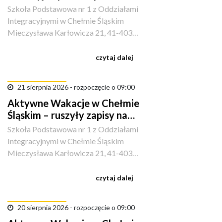
aktywności i śląskich smaków
Szkoła Podstawowa nr 1 z Oddziałami
Integracyjnymi w Chełmie Śląskim
Mieczysława Karłowicza 21, 41-403
Kopciowice, Polska
czytaj dalej
21 sierpnia 2026 - rozpoczęcie o 09:00
Aktywne Wakacje w Chełmie
Śląskim – ruszyły zapisy na
sportowe półkolonie!
Szkoła Podstawowa nr 1 z Oddziałami
Integracyjnymi w Chełmie Śląskim
Mieczysława Karłowicza 21, 41-403
Kopciowice, Polska
czytaj dalej
20 sierpnia 2026 - rozpoczęcie o 09:00