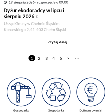
19 sierpnia 2026 - rozpoczęcie o 09:00
Dyżur ekodoradcy w lipcu i
sierpniu 2026 r.
Urząd Gminy w Chełmie Śląskim
Konarskiego 2, 41-403 Chełm Śląski
czytaj dalej
1
2
3
4
5
>
>>
Gospodarka
Gospodarka
Dofinansowania i