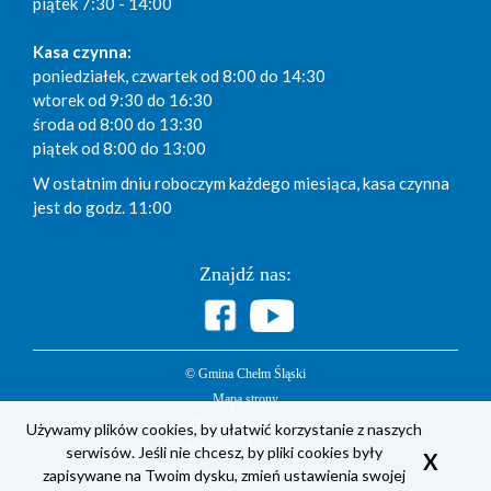
piątek 7:30 - 14:00
Kasa czynna:
poniedziałek, czwartek od 8:00 do 14:30
wtorek od 9:30 do 16:30
środa od 8:00 do 13:30
piątek od 8:00 do 13:00
W ostatnim dniu roboczym każdego miesiąca, kasa czynna
jest do godz. 11:00
Znajdź nas:
© Gmina Chełm Śląski
Mapa strony
Polityka prywatności
Używamy plików cookies, by ułatwić korzystanie z naszych
serwisów. Jeśli nie chcesz, by pliki cookies były
Deklaracja dostępności
X
zapisywane na Twoim dysku, zmień ustawienia swojej
BIP