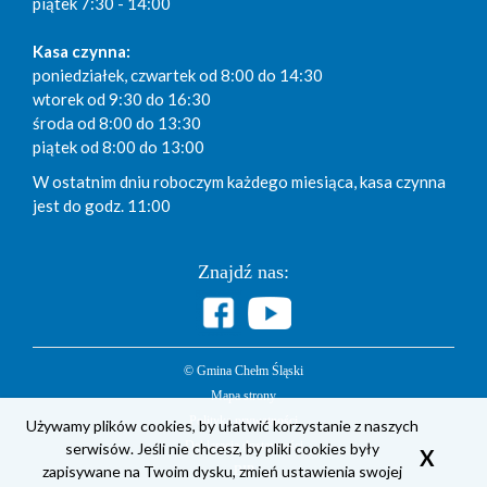
piątek 7:30 - 14:00
Kasa czynna:
poniedziałek, czwartek od 8:00 do 14:30
wtorek od 9:30 do 16:30
środa od 8:00 do 13:30
piątek od 8:00 do 13:00
W ostatnim dniu roboczym każdego miesiąca, kasa czynna
jest do godz. 11:00
Znajdź nas:
© Gmina Chełm Śląski
Mapa strony
Polityka prywatności
Używamy plików cookies, by ułatwić korzystanie z naszych
serwisów. Jeśli nie chcesz, by pliki cookies były
Deklaracja dostępności
X
zapisywane na Twoim dysku, zmień ustawienia swojej
BIP